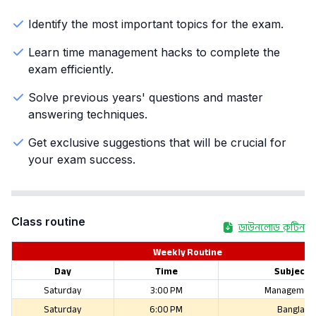
Identify the most important topics for the exam.
Learn time management hacks to complete the
exam efficiently.
Solve previous years' questions and master
answering techniques.
Get exclusive suggestions that will be crucial for
your exam success.
Class routine
ডাউনলোড রুটিন
Weekly Routine
Day
Time
Subject
Saturday
3:00 PM
Managemen
Saturday
6:00 PM
Bangla