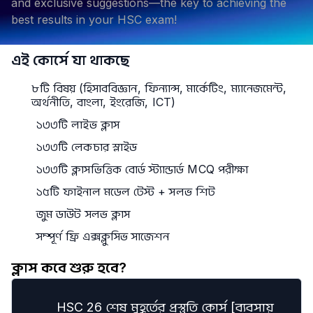
and exclusive suggestions—the key to achieving the
best results in your HSC exam!
এই কোর্সে যা থাকছে
৮টি বিষয় (হিসাববিজ্ঞান, ফিন্যান্স, মার্কেটিং, ম্যানেজমেন্ট,
অর্থনীতি, বাংলা, ইংরেজি, ICT)
১৩৩টি লাইভ ক্লাস
১৩৩টি লেকচার স্লাইড
১৩৩টি ক্লাসভিত্তিক বোর্ড স্ট্যান্ডার্ড MCQ পরীক্ষা
১৫টি ফাইনাল মডেল টেস্ট + সলভ শিট
জুম ডাউট সলভ ক্লাস
সম্পূর্ণ ফ্রি এক্সক্লুসিভ সাজেশন
ক্লাস কবে শুরু হবে?
HSC 26 শেষ মুহূর্তের প্রস্তুতি কোর্স [ব্যবসায়