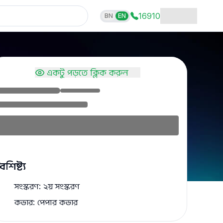
16910
BN
EN
একটু পড়তে ক্লিক করুন
ৈশিষ্ট্য
সংস্করণ: ২য় সংস্করণ
কভার: পেপার কভার