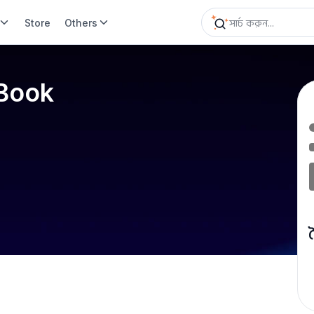
Store
Others
 Book
ব