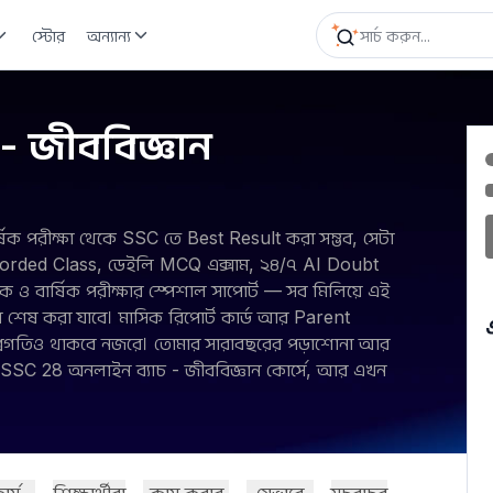
স্টোর
অন্যান্য
- জীববিজ্ঞান
্ষিক পরীক্ষা থেকে SSC তে Best Result করা সম্ভব, সেটা
, Recorded Class, ডেইলি MCQ এক্সাম, ২৪/৭ AI Doubt
ক ও বার্ষিক পরীক্ষার স্পেশাল সাপোর্ট — সব মিলিয়ে এই
়ে শেষ করা যাবে। মাসিক রিপোর্ট কার্ড আর Parent
অগ্রগতিও থাকবে নজরে। তোমার সারাবছরের পড়াশোনা আর
 হও SSC 28 অনলাইন ব্যাচ - জীববিজ্ঞান কোর্সে, আর এখন