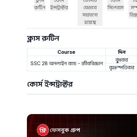
ক্লাস
কোর্স
কোর্সটি
কোর্স
কো
রুটিন
ইন্সট্রাক্টর
যেভাবে
সিলেবাস
সম্
সাজানো
বিস্
হয়েছে
ক্লাস রুটিন
Course
দিন
বৃুধবার
SSC 28 অনলাইন ব্যাচ - জীববিজ্ঞান
বৃহঃস্পতিবার
কোর্স ইন্সট্রাক্টর