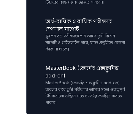
টিচারের কাছ থেকে জানতে পারবেন।
অর্ধ-বার্ষিক ও বার্ষিক পরীক্ষার
স্পেশাল সাপোর্ট
স্কুলের বড় পরীক্ষাগুলোর আগে তুমি বিশেষ
সাপোর্ট ও গাইডলাইন পাবে, যাতে প্রস্তুতিতে কোনো
ফাঁক না থাকে।
MasterBook (কোর্সের এক্সক্লুসিভ
add-on)
MasterBook (কোর্সের এক্সক্লুসিভ add-on)
ব্যবহার করে তুমি পরীক্ষায় আসার মতো গুরুত্বপূর্ণ
টপিকগুলো গুছিয়ে পড়ে চ্যাপ্টার কমপ্লিট করতে
পারবে।