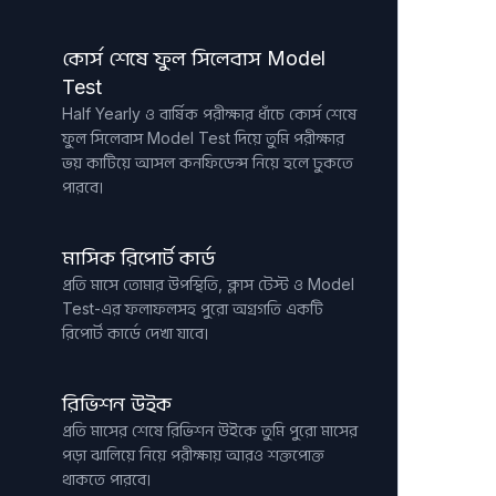
কোর্স শেষে ফুল সিলেবাস Model
Test
Half Yearly ও বার্ষিক পরীক্ষার ধাঁচে কোর্স শেষে
ফুল সিলেবাস Model Test দিয়ে তুমি পরীক্ষার
ভয় কাটিয়ে আসল কনফিডেন্স নিয়ে হলে ঢুকতে
পারবে।
মাসিক রিপোর্ট কার্ড
প্রতি মাসে তোমার উপস্থিতি, ক্লাস টেস্ট ও Model
Test-এর ফলাফলসহ পুরো অগ্রগতি একটি
রিপোর্ট কার্ডে দেখা যাবে।
রিভিশন উইক
প্রতি মাসের শেষে রিভিশন উইকে তুমি পুরো মাসের
পড়া ঝালিয়ে নিয়ে পরীক্ষায় আরও শক্তপোক্ত
থাকতে পারবে।