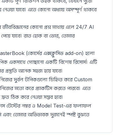
ষে একটি পূর্ণ রিভিশন উইক থাকবে, যেখানে পুরো
েওয়া যাবে। এতে কোনো অধ্যায় অসম্পূর্ণ থাকবে
।
 জীববিজ্ঞানের কোনো প্রশ্ন মাথায় এলে 24/7 AI
পেয়ে যাবে। রাত হোক বা ভোর, তোমার
sterBook (কোর্সের এক্সক্লুসিভ add-on) হলো
্ণ টপিক একসাথে গোছানো একটি বিশেষ রিসোর্স। এটি
র প্রস্তুতি অনেক সহজ হয়ে যাবে।
নিজের দুর্বল টপিকগুলো চিহ্নিত করে Custom
নিজের মতো করে প্র্যাকটিস করতে পারবে। এতে
দ্রুত ঠিক করে নেওয়া সম্ভব হবে।
 ক্লাস টেস্টের নম্বর ও Model Test-এর ফলাফল
ুমি এবং তোমার অভিভাবক দুজনেই স্পষ্ট বুঝতে