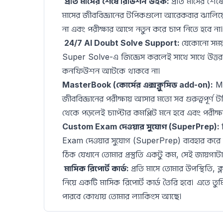
প্রতি মাসের শেষে রিভিশন উইক:
প্রতি মাসের শে
মাসের জীববিজ্ঞানের টপিকগুলো আরেকবার ঝালিয়ে ন
না এবং পরীক্ষার আগে নতুন করে চাপ নিতে হবে না
24/7 AI Doubt Solve Support:
যেকোনো সময়
Super Solve-এ জিজ্ঞেস করলেই সাথে সাথে উত্তর 
কনফিউশন আটকে থাকবে না।
MasterBook (কোর্সের এক্সক্লুসিভ add-on):
Ma
জীববিজ্ঞানের পরীক্ষায় আসার মতো সব গুরুত্বপূর
থেকে পড়লেই চ্যাপ্টার কমপ্লিট মনে হবে এবং পরীক্ষা
Custom Exam দেওয়ার সুযোগ (SuperPrep):
Exam দেওয়ার সুযোগ (SuperPrep) ব্যবহার করে 
ঠিক যেখানে তোমার প্রস্তুতি একটু কম, সেই জায়গাটা 
মাসিক রিপোর্ট কার্ড:
প্রতি মাসে তোমার উপস্থিতি,
নিয়ে একটি মাসিক রিপোর্ট কার্ড তৈরি হবে। এতে ত
পারবে কোথায় তোমার ল্যাকিংস আছে।