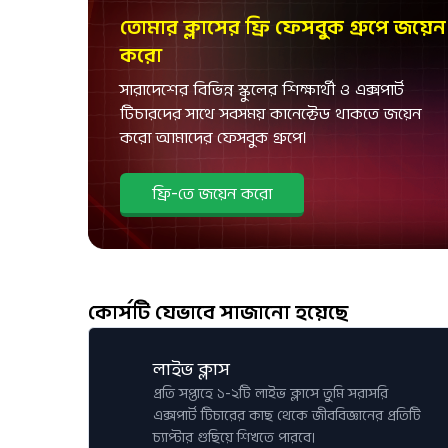
তোমার ক্লাসের ফ্রি ফেসবুক গ্রুপে জয়েন
করো
সারাদেশের বিভিন্ন স্কুলের শিক্ষার্থী ও এক্সপার্ট
টিচারদের সাথে সবসময় কানেক্টেড থাকতে জয়েন
করো আমাদের ফেসবুক গ্রুপে।
ফ্রি-তে জয়েন করো
কোর্সটি যেভাবে সাজানো হয়েছে
লাইভ ক্লাস
প্রতি সপ্তাহে ১-২টি লাইভ ক্লাসে তুমি সরাসরি
এক্সপার্ট টিচারের কাছ থেকে জীববিজ্ঞানের প্রতিটি
চ্যাপ্টার গুছিয়ে শিখতে পারবে।