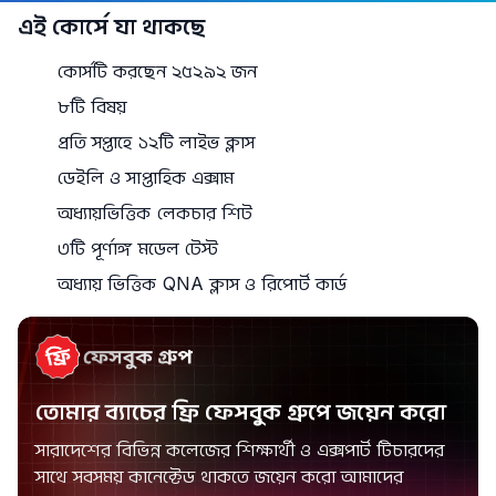
এই কোর্সে যা থাকছে
কোর্সটি করছেন ২৫২৯২ জন
৮টি বিষয়
প্রতি সপ্তাহে ১২টি লাইভ ক্লাস
ডেইলি ও সাপ্তাহিক এক্সাম
অধ্যায়ভিত্তিক লেকচার শিট
৩টি পূর্ণাঙ্গ মডেল টেস্ট
অধ্যায় ভিত্তিক QNA ক্লাস ও রিপোর্ট কার্ড
তোমার ব্যাচের ফ্রি ফেসবুক গ্রুপে জয়েন করো
সারাদেশের বিভিন্ন কলেজের শিক্ষার্থী ও এক্সপার্ট টিচারদের
সাথে সবসময় কানেক্টেড থাকতে জয়েন করো আমাদের