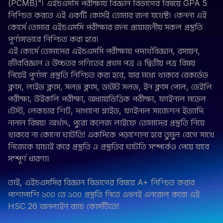
(PCMB)”। এইচএসসি পরীক্ষায় বিজ্ঞান বিভাগের বিষয়ে GPA 5 
নিশ্চিত করতে এই একটি কোর্সই তোমার জন্য যথেষ্ট। কেননা এই 
কোর্সে তোমার এইচএসসি পরীক্ষার জন্য প্রয়োজনীয় সকল প্রস্তুতি 
পূর্ণাঙ্গভাবে নিশ্চিত করা হবে।
এই কোর্সে তোমাদের এইচএসসি পরীক্ষায় পদার্থবিজ্ঞান, রসায়ন, 
জীববিজ্ঞান ও উচ্চতর গণিতের প্রথম পত্র ও দ্বিতীয় পত্র বিষয় 
নিয়েই পূর্ণাঙ্গ প্রস্তুতি নিশ্চিত করা হবে, যার মধ্যে থাকবে রেকর্ডেড 
ক্লাস, লাইভ ক্লাস, সলভ ক্লাস, ডাউট সলভ, ইন ক্লাস পোল, ডেইলি 
পরীক্ষা, উইকলি পরীক্ষা, অধ্যায়ভিত্তিক পরীক্ষা, ফাইনাল মডেল 
টেস্ট, লেকচার শিট, দাগানো স্লাইড, ফাইনাল সাজেশন ইত্যাদি 
নানান বিষয়। অর্থাৎ, পুরো কলেজ লাইফে তোমাদের প্রস্তুতি নিয়ে 
থাকবে না কোনো ঘাটতি! একদিকে পড়াশোনা হবে তুমুল বেগে সাথে 
নিজেকে যাচাই করে প্রস্তুতি ও প্রস্তুতির ঘাটতি সম্পর্কেও পেয়ে যাবে 
সম্পূর্ণ ধারণা।
তাই, এইচএসসির বিজ্ঞান বিভাগের বিষয়ে A+ নিশ্চিত করার 
পাশাপাশি ১০০ তে ১০০ প্রস্তুতি নিতে এখনই এনরোল করো এই 
HSC 26 অনলাইন ব্যাচ কোর্সটিতে!