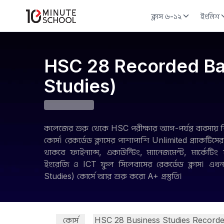
ক্লাস ৬-১২
ইংলিশ
HSC 28 Recorded Ba
Studies)
কলেজের শুরু থেকে HSC পরীক্ষার আগ-পর্যন্ত ব্যবসায় শি
কোর্স। রেকর্ডেড ক্লাসের পাশাপাশি Unlimited প্র্যাকটিস
থাকবে ফাইন্যান্স, একাউন্টিং, ম্যানেজমেন্ট, মার্কে
ইংরেজি ও ICT ফুল সিলেবাসের রেকর্ডেড ক্লাস। এ
Studies) কোর্সে আর শুরু করো A+ প্রস্তুতি।
কোর্স
HSC 28 Business Studies Record