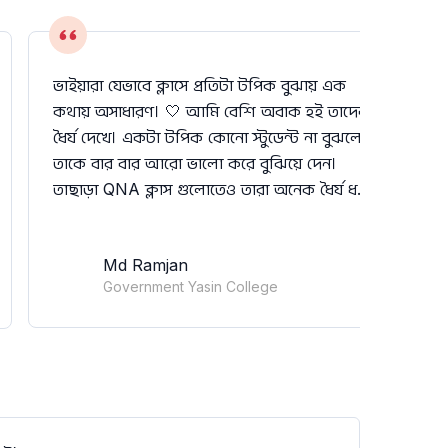
ভাইয়ারা যেভাবে ক্লাসে প্রতিটা টপিক বুঝায় এক
কথায় অসাধারণ। 🤍 আমি বেশি অবাক হই তাদের
ধৈর্য দেখে। একটা টপিক কোনো স্টুডেন্ট না বুঝলে
তাকে বার বার আরো ভালো করে বুঝিয়ে দেন।
তাছাড়া QNA ক্লাস গুলোতেও তারা অনেক ধৈর্য ধরে
আমাদের সব সমস্যার সমাধান করে দেন।
Md Ramjan
Government Yasin College