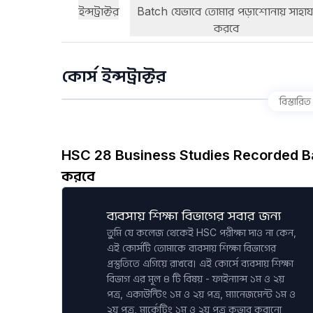
ইন্সট্রাক্টর
Batch যেভাবে তোমার পড়াশোনায় সাহায্
করবে
কোর্স ইন্সট্রাক্টর
বিস্তারিত
HSC 28 Business Studies Recorded Ba
করবে
ব্যবসায় শিক্ষা বিভাগের সবার জন্য
তুমি যে কলেজ থেকেই HSC পরীক্ষা দাও না কেন,
এই কোর্সটি তোমাকে ব্যবসায় শিক্ষা বিভাগের
প্রস্তুতিতে এগিয়ে রাখবে। এই কোর্সে ব্যবসায় শিক্ষা
বিভাগ এর মূল ৪ টি বিষয় - ফাইন্যান্স ১ম ও ২য়
পত্র, একাউন্টিং ১ম ও ২য় পত্র, ম্যানেজমেন্ট ১ম ও
২য় পত্র, মার্কেটিং ১ম ও ২য় পত্র কভার করানো