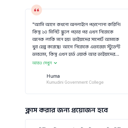
"আমি আগে কখনো অনলাইনে পড়াশোনা করিনি।
কিন্তু ১০ মিনিট স্কুলে পড়ার পর এখন নিজেকে
অনেক লাকি মনে হয়। ভাইয়াদের সাপোর্ট আমাকে
খুব হেল্প করেছে। আগে নিজেকে এভারেজ স্টুডেন্ট
ভাবতাম, কিন্তু এখন হার্ড ওয়ার্ক আর ভাইয়াদের
পড়ানোর কারণে আলহামদুলিল্লাহ আনন্দের সাথে
আরও দেখুন
পড়াশোনা করছি। তাই শুধু বন্ধুদের না, আমার বোন
Huma
আর কাজিনদেরও ১০ মিনিট স্কুলে পড়ার জন্য
Kumudini Government College
বলেছি। ইতিমধ্যে আমার কাজিন ভর্তি হয়েছে,
সামনে বোন আর বেস্ট ফ্রেন্ডও হবে ইনশাআল্লাহ।
ক্লাস করার জন্য প্রয়োজন হবে