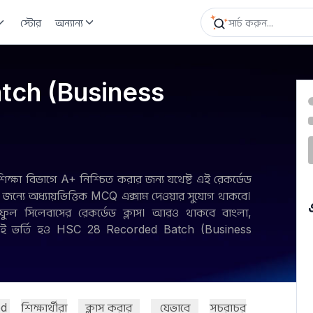
স্টোর
অন্যান্য
tch (Business
ক্ষা বিভাগে A+ নিশ্চিত করার জন্য যথেষ্ট এই রেকর্ডেড
ের জন্যে অধ্যায়ভিত্তিক MCQ এক্সাম দেওয়ার সুযোগ থাকবে।
টিং ফুল সিলেবাসের রেকর্ডেড ক্লাস। আরও থাকবে বাংলা,
খনই ভর্তি হও HSC 28 Recorded Batch (Business
ed
শিক্ষার্থীরা
ক্লাস করার
যেভাবে
সচরাচর