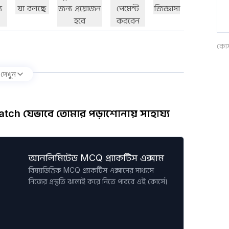
য
যা বলছে
জন্য প্রয়োজন
পেমেন্ট
জিজ্ঞাসা
হবে
করবেন
কোর্
 দেখুন
tch যেভাবে তোমার পড়াশোনায় সাহায্য
আনলিমিটেড MCQ প্র্যাকটিস এক্সাম
বিষয়ভিত্তিক MCQ প্র্যাকটিস এক্সামের মাধ্যমে
নিজের প্রস্তুতি ঝালাই করে নিতে পারবে এই কোর্সে।