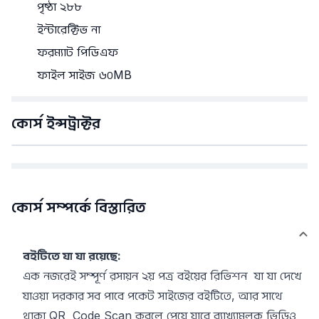
পৃষ্ঠা ২৮৮
ইন্টারেক্টিভ না
ফরম্যাট পিডিএফ
ফাইল সাইজ ৬০MB
কোর্স ইন্সট্রাক্টর
কোর্স সম্পর্কে বিস্তারিত
বইটিতে যা যা রয়েছে:
এক নজরেই সম্পূর্ণ রসায়ন ২য় পত্র বইয়ের রিভিশন যা যা দেখে
যাওয়া দরকার সব পাবে পকেট সাইজের বইটিতে, আর সাথে
থাকা QR Code Scan করলে পেয়ে যাবে ব্যাখ্যামূলক ভিডিও