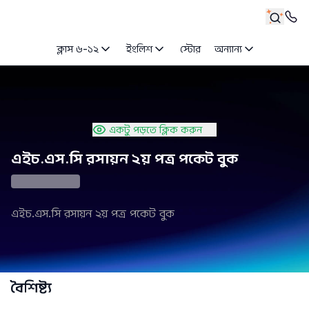
ক্লাস ৬-১২
ইংলিশ
স্টোর
অন্যান্য
একটু পড়তে ক্লিক করুন
এইচ.এস.সি রসায়ন ২য় পত্র পকেট বুক
এইচ.এস.সি রসায়ন ২য় পত্র পকেট বুক
বৈশিষ্ট্য