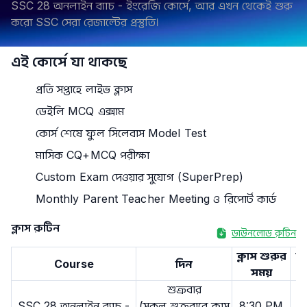
SSC 28 অনলাইন ব্যাচ - ইংরেজি কোর্সে, আর এখন থেকেই শুরু
করো SSC সেরা রেজাল্টের প্রস্তুতি।
এই কোর্সে যা থাকছে
প্রতি সপ্তাহে লাইভ ক্লাস
ডেইলি MCQ এক্সাম
কোর্স শেষে ফুল সিলেবাস Model Test
মাসিক CQ+MCQ পরীক্ষা
Custom Exam দেওয়ার সুযোগ (SuperPrep)
Monthly Parent Teacher Meeting ও রিপোর্ট কার্ড
ক্লাস রুটিন
ডাউনলোড রুটিন
ক্লাস শুরুর
ক্
Course
দিন
সময়
শুক্রবার
SSC 28 অনলাইন ব্যাচ -
(সকল শুক্রবারে ক্লাস
8:30 PM
1