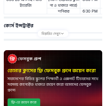
ইংরেজি
না ও থাকতে পারে)
শনিবার
6:30 PM
8
কোর্স ইন্সট্রাক্টর
বিস্তারিত দেখুন
তোমার ক্লাসের ফ্রি ফেসবুক গ্রুপে জয়েন করো
সারাদেশের বিভিন্ন স্কুলের শিক্ষার্থী ও এক্সপার্ট টিচারদের সাথে
সবসময় কানেক্টেড থাকতে জয়েন করো আমাদের ফেসবুক
গ্রুপে।
ফ্রি-তে জয়েন করো