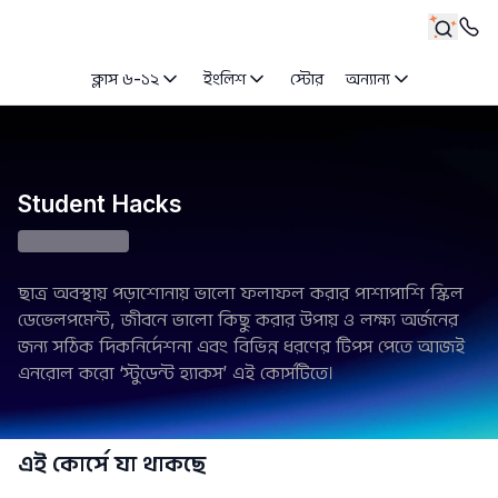
ক্লাস ৬-১২
ইংলিশ
স্টোর
অন্যান্য
Student Hacks
ছাত্র অবস্থায় পড়াশোনায় ভালো ফলাফল করার পাশাপাশি স্কিল 
ডেভেলপমেন্ট, জীবনে ভালো কিছু করার উপায় ও লক্ষ্য অর্জনের 
জন্য সঠিক দিকনির্দেশনা এবং বিভিন্ন ধরণের টিপস পেতে আজই 
এনরোল করো ‘স্টুডেন্ট হ্যাকস’ এই কোর্সটিতে।
এই কোর্সে যা থাকছে