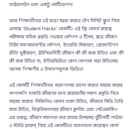
গাইডলাইন এবং একটু মোটিভেশন।
আর শিক্ষার্থীদের এই যাত্রা সহজ করতে টেন মিনিট স্কুল নিয়ে
এসেছে ‘Student Hacks’ কোর্সটি। এই ফ্রি কোর্সে রয়েছে
পরীক্ষায় সঠিক প্রস্ততি নেওয়ার কৌশল ও টিপস, ছাত্র জীবনে
টাইম ম্যানেজমেন্টের কৌশল, ইংরেজি উচ্চারণ, প্রেজেন্টেশন
ভীতি দূরীকরণ, ইউনিভার্সিটি জীবনে কী কী করা উচিত এবং কী
কী করা উচিত না, ইন্টারভিউতে কোন পোশাক পড়া উচিতসহ
অনেক শিক্ষণীয় ও উপদেশমূলক ভিডিও!
এই কোর্সটি শিক্ষার্থীদের পড়াশোনায় ভালো করতে সাহায্য করার
পাশাপাশি চাকরি জীবনের জন্য প্রয়োজনীয় সকল প্রস্তুতি নিতে
সাহায্য করবে। সিজিপিএ কেমন থাকা উচিত, কীভাবে সিভি তৈরি
করা উচিত, বিশ্ববিদ্যালয়ের জীবনে ক্লাবিং এবং নেটওয়ার্কিং-
এর গুরুত্ব, জীবনে সফলতা ধরে রাখার উপায়সহ খুঁটিনাটি লাইফ
ও স্টাডি হ্যাকস্ নিয়ে এই কোর্সটিতে আলোচনা করেছেন কোর্স