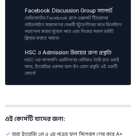
Facebook Discussion Group সাপোর্ট
ডেডিকেটেড Facebook গ্রুপে এক্সপার্ট টিচারদের
গাইডলাইনে সারাদেশের মেধাবী স্টুডেন্টদের সাথে মিলেমিশে
পড়াশোনা করার সুযোগ পাবে এবং নিজের সকল ডাউট
ক্লিয়ার করতে পারবে।
HSC ও Admission উভয়ের জন্য প্রস্তুতি
HSC-এর পাশাপাশি এডমিশনের বেসিকও তৈরি হবে একই
সাথে, ইংরেজির একদম অল-ইন-ওয়ান প্রস্তুতি এই একটি
কোর্সে!
এই কোর্সটি যাদের জন্য:
যারা ইংরেজি ১ম ও ২য় পত্রের ফুল সিলেবাস শেষ করে A+