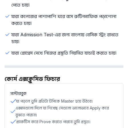
পেতে চায়।
যারা কলেজের পাশাপাশি ঘরে বসে রুটিনমাফিক পড়াশোনা
করতে চায়।
যারা Admission Test-এর জন্য বাংলায় বেসিক স্ট্রং রাখতে
চায়।
যারা প্রোগ্রেস দেখে নিজের প্রস্তুতি নিয়মিত যাচাই করতে চায়।
কোর্স এক্সক্লুসিভ ফিচার
মাস্টারবুক
যা পড়লে তুমি প্রতিটা টপিকে Master হয়ে উঠবে।
এক্সামগুলো দিলে যা শিখেছ সেগুলো ভালোভাবে Apply করে
বুঝতে পারবে।
প্র্যাকটিস করে Prove করতে পারবে তুমি প্রস্তুত।