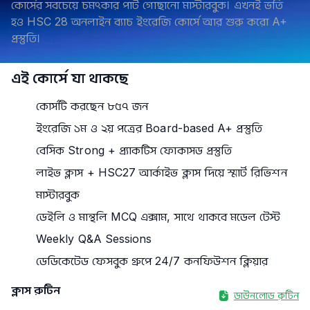
কোর্সের সবচেয়ে চমৎকার পার্ট গোছানো মাস্টারবুক। এখনই ভর্তি
হও HSC 28 অনলাইন ব্যাচ ইংরেজি কোর্সে আর শুরু করো A+
প্রস্তুতি।
এই কোর্সে যা থাকছে
কোর্সটি করছেন ৮৫৭ জন
ইংরেজি ১ম ও ২য় পত্রের Board-based A+ প্রস্তুতি
বেসিক Strong + প্র্যাকটিস ফোকাসড প্রস্তুতি
লাইভ ক্লাস + HSC27 আর্কাইভ ক্লাস দিয়ে স্মার্ট রিভিশন
মাস্টারবুক
ডেইলি ও মান্থলি MCQ এক্সাম, সাথে থাকবে মডেল টেস্ট
Weekly Q&A Sessions
ডেডিকেটেড ফেসবুক গ্রুপে 24/7 কনফিউশন ক্লিয়ার
ক্লাস রুটিন
ডাউনলোড রুটিন