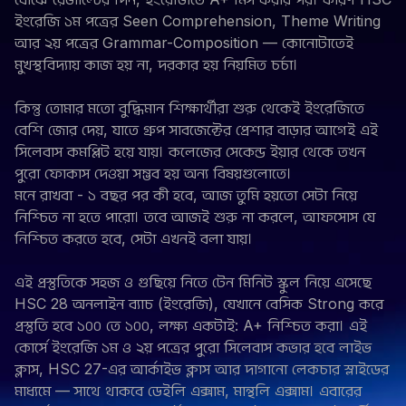
ইংরেজি ১ম পত্রের Seen Comprehension, Theme Writing
আর ২য় পত্রের Grammar-Composition — কোনোটাতেই
মুখস্থবিদ্যায় কাজ হয় না, দরকার হয় নিয়মিত চর্চা।
কিন্তু তোমার মতো বুদ্ধিমান শিক্ষার্থীরা শুরু থেকেই ইংরেজিতে
বেশি জোর দেয়, যাতে গ্রুপ সাবজেক্টের প্রেশার বাড়ার আগেই এই
সিলেবাস কমপ্লিট হয়ে যায়। কলেজের সেকেন্ড ইয়ার থেকে তখন
পুরো ফোকাস দেওয়া সম্ভব হয় অন্য বিষয়গুলোতে।
মনে রাখবা - ১ বছর পর কী হবে, আজ তুমি হয়তো সেটা নিয়ে
নিশ্চিত না হতে পারো। তবে আজই শুরু না করলে, আফসোস যে
নিশ্চিত করতে হবে, সেটা এখনই বলা যায়।
এই প্রস্তুতিকে সহজ ও গুছিয়ে নিতে টেন মিনিট স্কুল নিয়ে এসেছে
HSC 28 অনলাইন ব্যাচ (ইংরেজি), যেখানে বেসিক Strong করে
প্রস্তুতি হবে ১০০ তে ১০০, লক্ষ্য একটাই: A+ নিশ্চিত করা। এই
কোর্সে ইংরেজি ১ম ও ২য় পত্রের পুরো সিলেবাস কভার হবে লাইভ
ক্লাস, HSC 27-এর আর্কাইভ ক্লাস আর দাগানো লেকচার স্লাইডের
মাধ্যমে — সাথে থাকবে ডেইলি এক্সাম, মান্থলি এক্সাম। এবারের