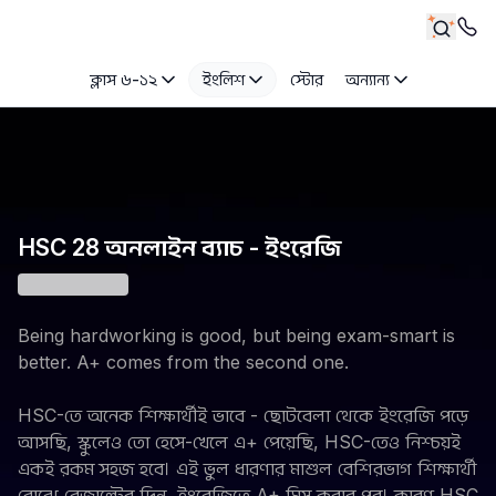
ক্লাস ৬-১২
ইংলিশ
স্টোর
অন্যান্য
HSC 28 অনলাইন ব্যাচ - ইংরেজি
Being hardworking is good, but being exam-smart is
better. A+ comes from the second one.
HSC-তে অনেক শিক্ষার্থীই ভাবে - ছোটবেলা থেকে ইংরেজি পড়ে
আসছি, স্কুলেও তো হেসে-খেলে এ+ পেয়েছি, HSC-তেও নিশ্চয়ই
একই রকম সহজ হবে। এই ভুল ধারণার মাশুল বেশিরভাগ শিক্ষার্থী
বোঝে রেজাল্টের দিন, ইংরেজিতে A+ মিস করার পর। কারণ HSC