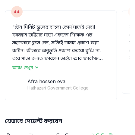
"টেন মিনিট স্কুলের বাংলা কোর্স মানেই সেরা।
সত
ফারহান ভাইয়ার মতো একজন শিক্ষক এত
কোথ
সহজভাবে ক্লাস নেন, সত্যিই ভাষায় প্রকাশ করা
ফা
কঠিন। কীভাবে অনুভূতি প্রকাশ করবো বুঝি না,
বে
তবে সত্যি বলতে ফারহান ভাইয়া আর ফারসিম
🥰
ভাইয়া দুজনেই খুব সুন্দরভাবে বাংলা পড়ান। কলেজ
আরও দেখুন
কিংবা অফলাইন প্ল্যাটফর্মের সাথে টেন মিনিট
Afra hossen eva
স্কুলের বাংলা কোর্সের তুলনাই চলে না, পার্থক্য
Hathazari Government College
অনেক বড়।
যেভাবে পেমেন্ট করবেন