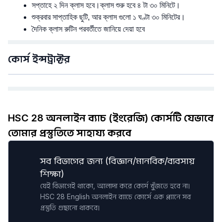
সপ্তাহে ২ দিন ক্লাস হবে।ক্লাস শুরু হবে ৪ টা ৩০ মিনিটে।
শুক্রবার সাপ্তাহিক ছুটি, আর ক্লাস গুলো ১ ঘণ্টা ৩০ মিনিটের। 
দৈনিক ক্লাস রুটিন পরবর্তীতে জানিয়ে দেয়া হবে
কোর্স ইন্সট্রাক্টর
HSC 28 অনলাইন ব্যাচ (ইংরেজি) কোর্সটি যেভাবে
তোমার প্রস্তুতিতে সাহায্য করবে
সব বিভাগের জন্য (বিজ্ঞান/মানবিক/ব্যবসায়
শিক্ষা)
যেই বিভাগেই থাকো, আলাদা করে কোর্স খুঁজতে হবে না।
HSC 28 English অনলাইন ব্যাচে কোর্সে এক প্ল্যানে সব
প্রস্তুতি গুছানো থাকবে।